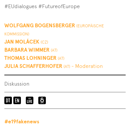
#EUdialogues #FutureofEurope
WOLFGANG BOGENSBERGER
(EUROPÄISCHE
KOMMISSION)
JAN MOLÁCEK
(CZ)
BARBARA WIMMER
(AT)
THOMAS LOHNINGER
(AT)
JULIA SCHAFFERHOFER
- Moderation
(AT)
Diskussion
Sprache
Elevate
Liveübertragung
der
Mediachannel
bei
Veranstaltung:
Livestream
Okto.tv
#e19fakenews
en-
im