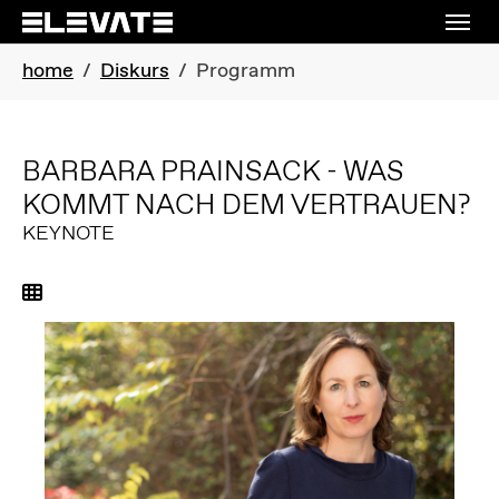
Skip to main content
Skip to page footer
You are here:
home
Diskurs
Programm
BARBARA PRAINSACK - WAS
KOMMT NACH DEM VERTRAUEN?
KEYNOTE
Zurück zur Übersicht