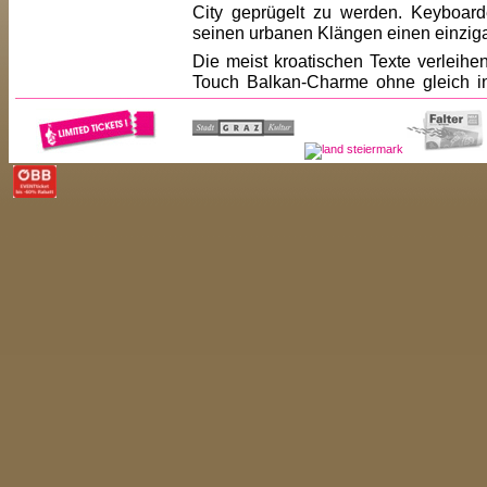
City geprügelt zu werden. Keyboard
seinen urbanen Klängen einen einzigar
Die meist kroatischen Texte verleih
Touch Balkan-Charme ohne gleich in
Korruption aber auch persönliche Din
beschäftigen und schließlich in 
eingebettet zu Songs verarbeitet werde
kein Tanzbein stehen. Fans von Man
begeistert sein, wie Freunde von M
"Eating Pussy Buritto Killers" manife
vor Publikum predigen: Partyspaß mit
<< ZUR�CK
<< ARTIST-LISTE