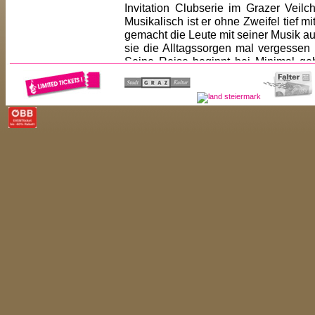
Invitation Clubserie im Grazer Veil
Musikalisch ist er ohne Zweifel tief 
gemacht die Leute mit seiner Musik a
sie die Alltagssorgen mal vergessen
Seine Reise beginnt bei Minimal ge
wird immer eine Berg- und Talfahrt.
Please sit down, fasten your seatbelts a
Kayoz
Anfangs im Bann von klassischem Te
Geheimnis des DJs zu blicken. Irgend
Geheimnis ist und junge Leute quer 
verfolgen!
Dies war 2002 der Punkt, an dem „Sh
Kunst & Kultur“ geformt und wenig sp
Eine Plattform für Künstler aller 
Austausch – der schwere erste Schr
Shellbeach auch für jeden zugänglich
Und so wurden im Kollektiv auch ers
gesammelt! Unzählige Partys zu vers
Locations in und um Graz wurden gefei
Murpromenade, die kunterbunte Party 
mitten im Unigelände!