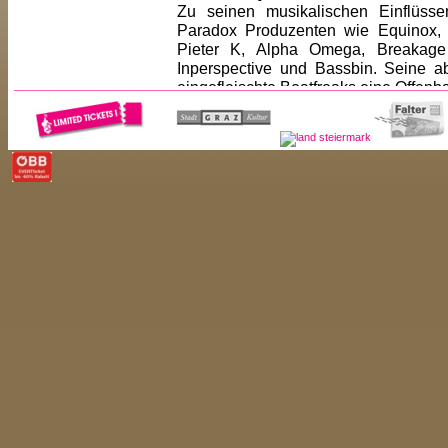
Zu seinen musikalischen Einflüss
Paradox Produzenten wie Equinox, 
Pieter K, Alpha Omega, Breakage
Inperspective und Bassbin. Seine a
eingefleischte Beatfreaks eine Offenb
Zusammen mit dem Produzenten fmX un
alle zwei Wochen das breaklastige
Wiener Club Massiv.
<< ZUR�CK
<< ARTIST-LISTE