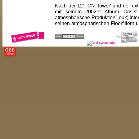
Nach der 12" 'CN Tower' und der extr
mit seinem 2002er Album 'Crisis' 
atmosphärische Produktion" ouk) inte
seinen atmosphärischen Floorfillern u
hat er seine bisher komplexeste
Veröffentlichung auf Sender 'Cold Wo
ihre Kreise durch die Clubs gezog
Down The Road' setzen die Reihe hera
Seine Rock-Wurzeln sorgen für frenet
schwitziges, betrunkenes Monster und 
Technorock" (De:Bug).
>
<< ZUR�CK
<< ARTIST-LISTE