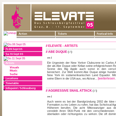
// ELEVATE - ARTISTS
// ABE DUQUE
( / )
>> /
Ein Urgestein der New Yorker Clubszene ist Carlos 
der als Abe Duque oder Kirlian seine erfolgreichsten Re
Szene des Big Apple auch sonst in den versch
bereichert. Zur Welt kommt Abe Duque einige hundert
New York im südamerikanischen Land Equador. Mi
[weiterlesen..
seine Eltern in die USA aus, wo Alcivar...
// AGGRESSIVE SNAIL ATTACK
( / )
>> /
Auch wenn es bei der Bandgründung 2002 die Idee w
Formation zu ins Leben zu rufen, hat das Schicksal Ag
Höherem berufen. Die acht Mittzwanziger aus de
veredeln ihren SKA-Punk mit den verschiedensten E
überladen oder richtungslos zu wirken. Die oft domi