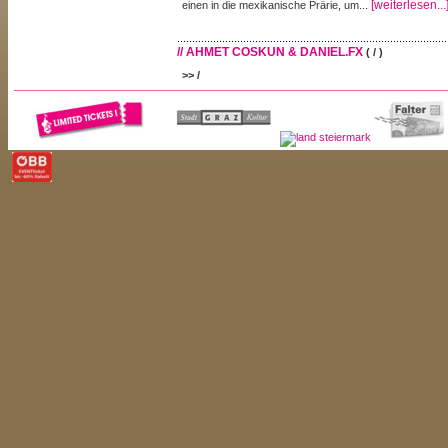
[weiterlesen...
einen in die mexikanische Prärie, um...
// AHMET COSKUN & DANIEL.FX
( / )
>> /
Ahmet Coskun wurde 1977 in Istanbul geboren, Daniel.
Antwerpen. In den Anfängen ihrer DJ Laufbahn beschall
Berlin, 2002 folgten dann Resident Veranstaltungen 
mit Daniel Dreier. Ein Jahr später gründen sie die „Be
eine musikalische Plattform für diverse Künst
[weiterlesen...]
entstanden...
// ALIVE
( / )
>> /
DJ Alive alias Bernd Rausch ist DJ, Produzent 
Syncmode Records, dem jungen Wiener Label für hö
aller Art. Bei FM4 ist er als Dogs Bollocks Moderator b
fast ein Jahrzehnt Erfahrung – das garantiert für heiß
[weiterlesen...]
// ANAKISSED
( / )
>> /
Ana's background liegt im Bereich der Independent-F
auch Gründerin von plugincinema.com - einer Resso
Ihre Visual-Künste haben bereits zahlreiche Events i
einem Erlebnis machen lassen.