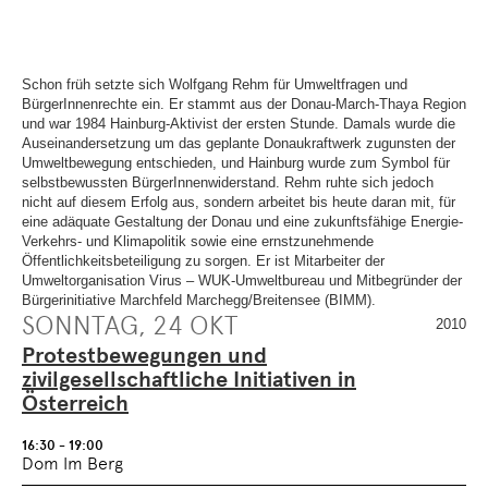
SEITENBEREICHE
.
ZUR
ÜBERSICHT
DER
SEITENBEREICHE
.
Schon früh setzte sich Wolfgang Rehm für Umweltfragen und
BürgerInnenrechte ein. Er stammt aus der Donau-March-Thaya Region
und war 1984 Hainburg-Aktivist der ersten Stunde. Damals wurde die
Auseinandersetzung um das geplante Donaukraftwerk zugunsten der
Umweltbewegung entschieden, und Hainburg wurde zum Symbol für
selbstbewussten BürgerInnenwiderstand. Rehm ruhte sich jedoch
nicht auf diesem Erfolg aus, sondern arbeitet bis heute daran mit, für
eine adäquate Gestaltung der Donau und eine zukunftsfähige Energie-
Verkehrs- und Klimapolitik sowie eine ernstzunehmende
Öffentlichkeitsbeteiligung
zu sorgen. Er ist Mitarbeiter der
Umweltorganisation Virus – WUK-Umweltbureau und Mitbegründer der
Bürgerinitiative Marchfeld Marchegg/Breitensee (BIMM).
SONNTAG, 24 OKT
2010
Protestbewegungen und
zivilgesellschaftliche Initiativen in
Österreich
16:30 - 19:00
Dom Im Berg