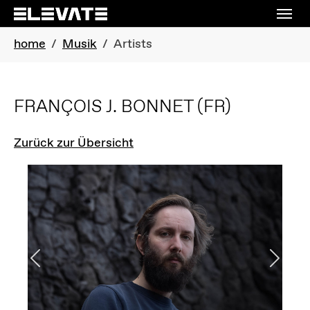
Skip to main navigation
Skip to main content
Skip to page footer
You are here:
home
Musik
Artists
FRANÇOIS J. BONNET
(FR)
Zurück zur Übersicht
Previous
Next