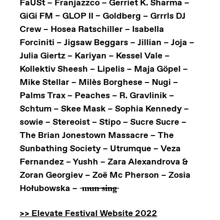
FaUSt – Franjazzco – Gerriet K. Sharma –
GiGi FM – GLOP II – Goldberg – Grrrls DJ
Crew – Hosea Ratschiller – Isabella
Forciniti – Jigsaw Beggars – Jillian – Joja –
Julia Giertz – Kariyan – Kessel Vale –
Kollektiv Sheesh – Lipelis – Maja Göpel –
Mike Stellar – Milès Borghese – Nugi –
Palms Trax – Peaches – R. Gravlinik –
Schtum – Skee Mask – Sophia Kennedy –
sowie – Stereoist – Stipo – Sucre Sucre –
The Brian Jonestown Massacre – The
Sunbathing Society – Utrumque – Veza
Fernandez – Yushh – Zara Alexandrova &
Zoran Georgiev – Zoë Mc Pherson – Zosia
Hołubowska –
m
u
n
s
i
n
g
>> Elevate Festival Website 2022