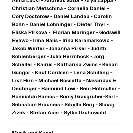
Alina Lückl - Andreas Sator - Arya Zappa -
Christian Metschina - Cornelia Daniel -
Cory Doctorow - Daniel Landau - Carolin
Bohn - Daniel Lohninger - Dieter Thyr -
Eliška Pírková - Florian Maringer - Godswill
Eyawo - Irina Nalis - Irina Karamarkovic -
Jakob Winter - Johanna Pirker - Judith
Kohlenberger - Julia Herrnböck - Jörg
Scheller - Kairus - Katharina Zwins - Kenan
Güngör - Knut Cordsen - Lena Schilling -
Lisz Hirn - Michael Bossetta - Navaridas &
Deutinger - Raimund Löw - Reni Hofmüller -
Romualdo Ramos - Romy Grasgruber-Kerl -
Sebastian Brauneis - Sibylle Berg - Slavoj
Žižek - Stefan Auer - Sylke Gruhnwald