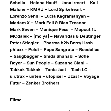
Schella – Helena Hauff – Jana Irmert – Kali
Malone – KMRU – Lord Spikeheart –
Lorenzo Senni – Lucia Kagramanyan –
Madam X – Mark Fell & Rian Treanor –
Mark Seven – Monique Fessl – Mopcut ft.
MCdälek – [mo:ya] – Navaridas & Deutinger
Peter Stiegler – Pharma b2b Berry Hash –
phloxx – Poldi – Pope Sangreta – Roedelius
– Saugbagger – Shida Shahabi – Sofie
Royer – Sun People – Suzanne Ciani –
Takkak Takkak – Tania Just – Tash LC –
u.r.trax – unten – utopixel – Užas! – Voyage
Futur – Zenker Brothers
Filme