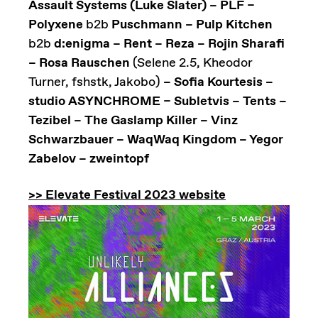
Assault Systems (Luke Slater) – PLF –
Polyxene
b2b
Puschmann – Pulp Kitchen
b2b
d:enigma – Rent – Reza – Rojin Sharafi
– Rosa Rauschen
(Selene 2.5, Kheodor
Turner, fshstk, Jakobo)
– Sofia Kourtesis –
studio ASYNCHROME – Subletvis – Tents –
Tezibel – The Gaslamp Killer – Vinz
Schwarzbauer – WaqWaq Kingdom – Yegor
Zabelov – zweintopf
>> Elevate Festival 2023 website