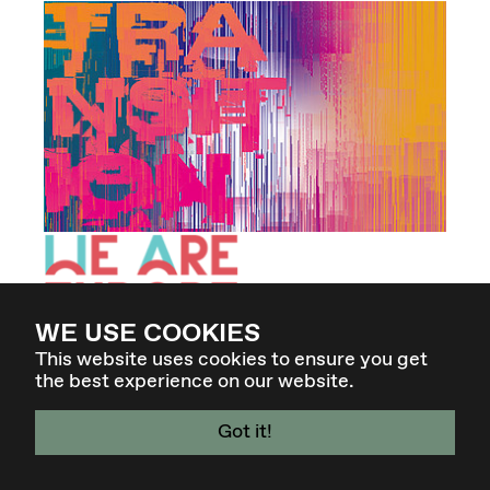
WE USE COOKIES
This website uses cookies to ensure you get
the best experience on our website.
ELEVATE FESTIVAL 2021 -
MOMENTUM
Got it!
4. - 7. MÄR 27 - GRAZ / AT
Zum ersten Mal seit der Gründung im