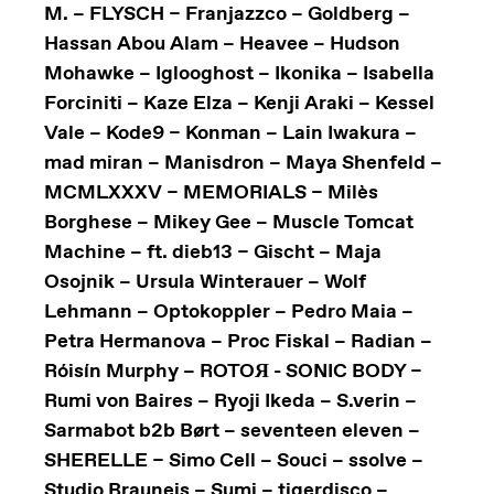
M. – FLYSCH – Franjazzco – Goldberg –
Hassan Abou Alam – Heavee – Hudson
Mohawke – Iglooghost – Ikonika – Isabella
Forciniti – Kaze Elza – Kenji Araki – Kessel
Vale – Kode9 – Konman – Lain Iwakura –
mad miran – Manisdron – Maya Shenfeld –
MCMLXXXV – MEMORIALS – Milès
Borghese – Mikey Gee – Muscle Tomcat
Machine – ft. dieb13 – Gischt – Maja
Osojnik – Ursula Winterauer – Wolf
Lehmann – Optokoppler – Pedro Maia –
Petra Hermanova – Proc Fiskal – Radian –
Róisín Murphy – ROTOЯ - SONIC BODY –
Rumi von Baires – Ryoji Ikeda – S.verin –
Sarmabot b2b Børt – seventeen eleven –
SHERELLE – Simo Cell – Souci – ssolve –
Studio Brauneis – Sumi – tigerdisco –