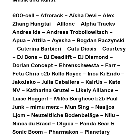
Musik und Kunst
600-cell – Afrorack – Aïsha Devi – Alex
Zhang Hungtai – Alllone – Alpha Tracks –
Andrea Ida – Andreas Trobollowitsch –
Apua – Attila – Ayesha – Bogdan Raczynski
– Caterina Barbieri – Catu Diosis – Courtesy
– DJ Bone – DJ Deadlift – DJ Diamond –
Dorian Concept – Ehrenschwesta – Farr –
Feta Chris
b2b
Rollo Royce – Inou Ki Endo –
JakoJako – Julia Caballera – KairUs ­– Kate
NV – Katharina Gruzei – Likely Alliance –
Luise Höggerl – Milès Borghese
b2b
Paul
Junk – mimu merz – Mun Sing – Naaljos
Ljom – Neuzeitliche Bodenbeläge – Nilu –
Ninos du Brasil – Olgica – Panda Bear &
Sonic Boom – Pharmakon – Planetary