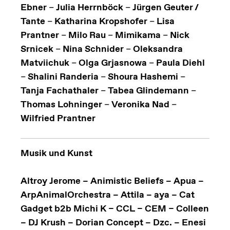
Ebner
–
Julia Herrnböck
–
Jürgen Geuter /
Tante
–
Katharina Kropshofer
–
Lisa
Prantner
–
Milo Rau
–
Mimikama
–
Nick
Srnicek
–
Nina Schnider
–
Oleksandra
Matviichuk
–
Olga Grjasnowa
–
Paula Diehl
–
Shalini Randeria
–
Shoura Hashemi
–
Tanja Fachathaler
–
Tabea Glindemann
–
Thomas Lohninger
–
Veronika Nad
–
Wilfried Prantner
Musik und Kunst
Altroy Jerome – Animistic Beliefs – Apua –
ArpAnimalOrchestra – Attila – aya – Cat
Gadget b2b Michi K – CCL – CEM – Colleen
– DJ Krush – Dorian Concept – Dzc. – Enesi