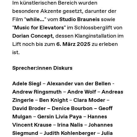
Im künstlerischen Bereich wurden
besondere Akzente gesetzt, darunter der
Film "
while...
" vom
Studio Brauneis
sowie
"
Music for Elevators
" im Schlossberglift von
Dorian Concept
, dessen Klanginstallation im
Lift noch bis zum
6. März 2025
zu erleben
ist.
Sprecher:innen Diskurs
Adele Siegl
–
Alexander van der Bellen
-
Andrew Ringsmuth
–
Andre Wolf
–
Andreas
Zingerle
–
Ben Knight
–
Clara Moder
–
David Broder – Denice Bourbon – Geoff
Mulgan
–
Gersin Livia Paya
–
Hannes
Vincent Krause
–
Irina Nalis
–
Johannes
Siegmund
–
Judith Kohlenberger
–
Julia