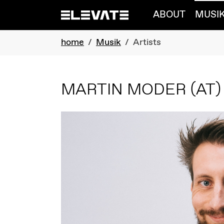
Skip to main navigation
Skip to main content
Skip to page footer
ABOUT
MUSI
You are here:
home
Musik
Artists
MARTIN MODER
(AT)