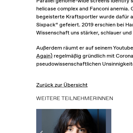
Parallel genome-wide screens identify 
helicase complex and Fanconi anemia. 
begeisterte Kraftsportler wurde dafür a
Sixpack“ gefeiert. 2019 erschien bei Ha
Wissenschaft uns stärker, schlauer und
Außerdem räumt er auf seinem Youtub
Again)
regelmäßig gründlich mit Coron
pseudowissenschaftlichen Unsinnigkeit
Zurück zur Übersicht
WEITERE TEILNEHMERINNEN