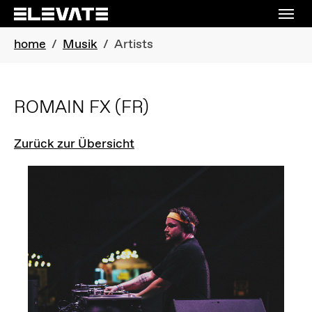
Skip to main navigation
Skip to main content
Skip to page footer
You are here:
home
Musik
Artists
ROMAIN FX
(FR)
Zurück zur Übersicht