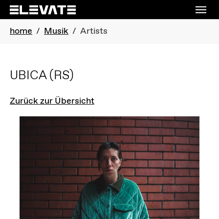
Skip to main navigation
Skip to main content
Skip to page footer
You are here:
home
Musik
Artists
UBICA
(RS)
Zurück zur Übersicht