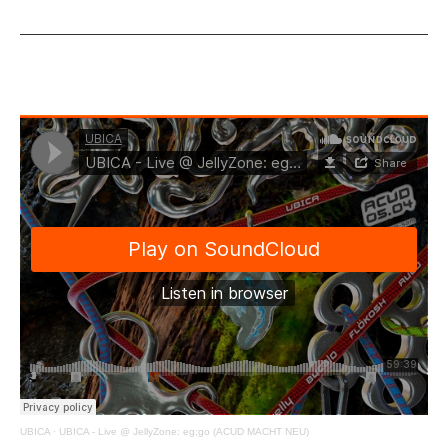
UBICA
·
UBICA - Live @ JellyZone: eg;go (ACUD MACHT NEU)