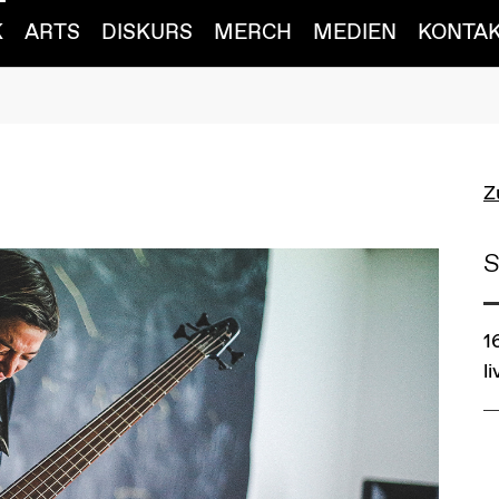
K
ARTS
DISKURS
MERCH
MEDIEN
KONTA
Z
S
1
li