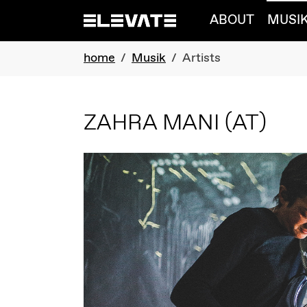
Skip to main navigation
Skip to main content
Skip to page footer
ABOUT
MUSI
You are here:
home
Musik
Artists
ZAHRA MANI
(AT)