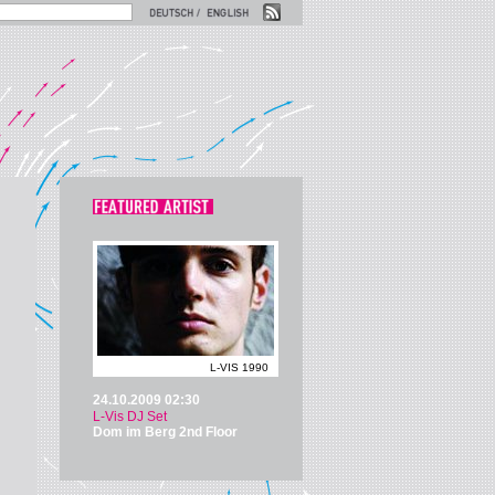
L-VIS 1990
24.10.2009
02:30
L-Vis DJ Set
Dom im Berg 2nd Floor