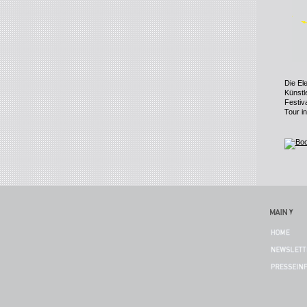
Die Ele
Künstl
Festiva
Tour i