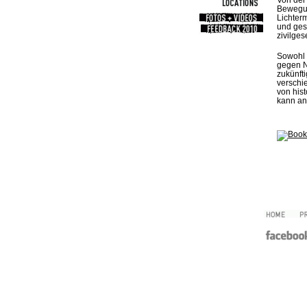
Bewegun
Lichter
und ges
zivilges
Sowohl 
gegen N
zukünft
verschi
von his
kann an