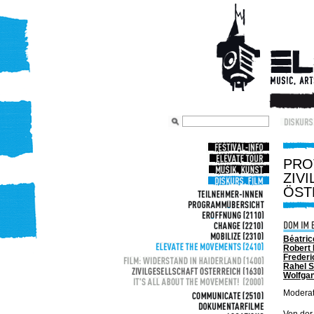
PRO
ZIVI
ÖST
Béatric
Robert 
Frederi
Rahel S
Wolfga
Moderat
Von der