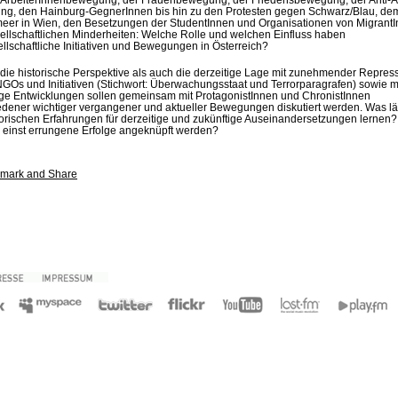
g, den Hainburg-GegnerInnen bis hin zu den Protesten gegen Schwarz/Blau, de
meer in Wien, den Besetzungen der StudentInnen und Organisationen von Migrant
ellschaftlichen Minderheiten: Welche Rolle und welchen Einfluss haben
ellschaftliche Initiativen und Bewegungen in Österreich?
die historische Perspektive als auch die derzeitige Lage mit zunehmender Repres
GOs und Initiativen (Stichwort: Überwachungsstaat und Terrorparagrafen) sowie 
ige Entwicklungen sollen gemeinsam mit ProtagonistInnen und ChronistInnen
edener wichtiger vergangener und aktueller Bewegungen diskutiert werden. Was lä
torischen Erfahrungen für derzeitige und zukünftige Auseinandersetzungen lernen
 einst errungene Erfolge angeknüpft werden?