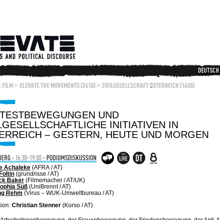
TESTBEWEGUNGEN UND
LGESELLSCHAFTLICHE INITIATIVEN IN
ERREICH – GESTERN, HEUTE UND MORGEN
e Achaleke
(AFRA
/ AT)
Foltin
(grundrisse / AT)
ck Baker
(Filmemacher / AT/UK)
ophia Süß
(UniBrennt / AT)
ng Rehm
(Virus – WUK-Umweltbureau / AT)
ion:
Christian Stenner
(Korso / AT)
 ArbeiterInnenbewegung, der Frauenbewegung, der Friedensbewegung, der Anti-