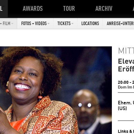
L
AWARDS
TOUR
ARCHIV
+ FILM
FOTOS + VIDEOS
TICKETS
LOCATIONS
ANREISE+UNTER
MIT
Elev
Eröf
20:00
- 
Dom Im 
Ehem. 
(US)
Links & 