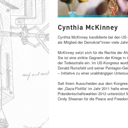
CYNTHIA MCKINNEY
Cynthia McKinney
Cynthia McKinney kandidierte bei den US-
als Mitglied der Demokrat*innen viele Jah
McKinney setzt sich für die Rechte der Af
Sie ist eine strikte Gegnerin der Kriege in
der Todesstrafe ein. Im US-Kongress wurde
Donald Rumsfeld und seiner Pentagon-Gen
– Initiative zu einer unabhängigen Unter
Seit ihrem Ausscheiden aus dem Kongress i
der „Gaza-Flotilla“ im Jahr 2011 hatte ein
Präsidentschaftswahlen 2012 unterstützt
Cindy Sheenan für die Peace and Freedom