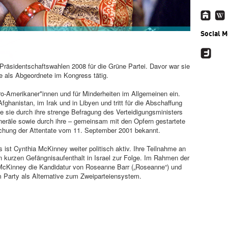
Social M
Präsidentschaftswahlen 2008 für die Grüne Partei. Davor war sie
re als Abgeordnete im Kongress tätig.
ro-Amerikaner*innen und für Minderheiten im Allgemeinen ein.
 Afghanistan, im Irak und in Libyen und tritt für die Abschaffung
 sie durch ihre strenge Befragung des Verteidigungsministers
eräle sowie durch ihre – gemeinsam mit den Opfern gestartete
suchung der Attentate vom 11. September 2001 bekannt.
st Cynthia McKinney weiter politisch aktiv. Ihre Teilnahme an
en kurzen Gefängnisaufenthalt in Israel zur Folge. Im Rahmen der
 McKinney die Kandidatur von Roseanne Barr („Roseanne“) und
 Party als Alternative zum Zweiparteiensystem.