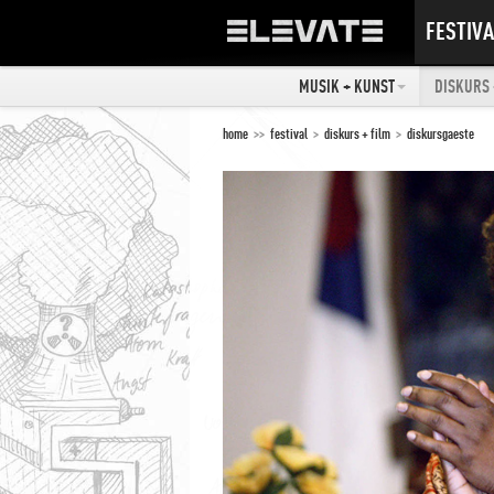
FESTIVA
MUSIK + KUNST
DISKURS 
home
>>
festival
>
diskurs + film
>
diskursgaeste