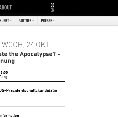
DE
ABOUT
EN
KUNFT
PARTNER
PRESSE
TWOCH, 24 OKT
ate the Apocalypse? -
fnung
22:00
Berg
US-Präsidentschaftskandidatin
Information