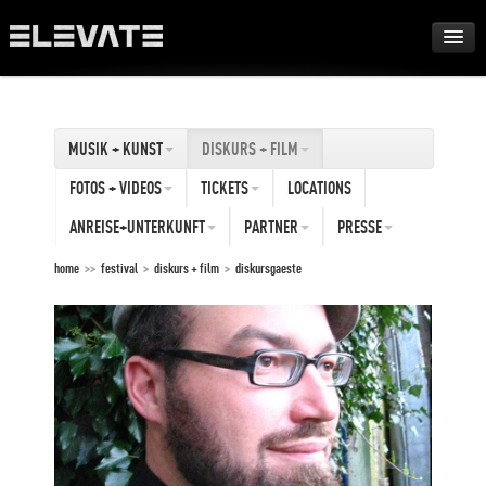
FESTIVAL
MUSIK + KUNST
DISKURS + FILM
AWARDS
FOTOS + VIDEOS
TICKETS
LOCATIONS
TOUR
ANREISE+UNTERKUNFT
PARTNER
PRESSE
home
>>
festival
>
diskurs + film
>
diskursgaeste
ARCHIV
ABOUT
DE
EN