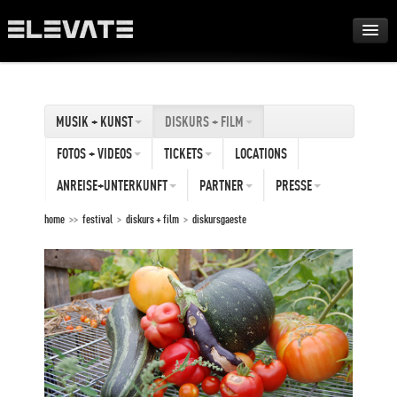
FESTIVAL
MUSIK + KUNST
DISKURS + FILM
AWARDS
FOTOS + VIDEOS
TICKETS
LOCATIONS
TOUR
ANREISE+UNTERKUNFT
PARTNER
PRESSE
home
>>
festival
>
diskurs + film
>
diskursgaeste
ARCHIV
ABOUT
DE
EN