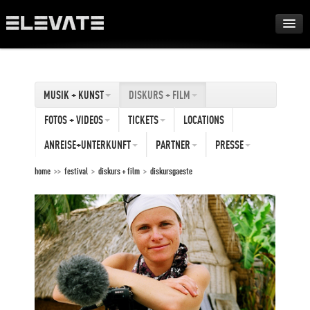
FESTIVAL
MUSIK + KUNST
DISKURS + FILM
AWARDS
FOTOS + VIDEOS
TICKETS
LOCATIONS
TOUR
ANREISE+UNTERKUNFT
PARTNER
PRESSE
home
>>
festival
>
diskurs + film
>
diskursgaeste
ARCHIV
ABOUT
DE
EN