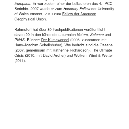
Europaea
. Er war zudem einer der Leitautoren des 4. IPCC-
Berichts. 2007 wurde er zum
Honorary Fellow
der University
of Wales ernannt, 2010 zum
Fellow der American
Geophysical Union
.
Rahmstorf hat über 80 Fachpublikationen veröffentlicht,
davon 20 in den führenden Journalen
Nature, Science
und
PNAS
. Bücher:
Der Klimawandel
(2006, zusammen mit
Hans-Joachim Schellnhuber),
Wie bedroht sind die Ozeane
(2007, gemeinsam mit Katherine Richardson),
The Climate
Crisis
(2010, mit David Archer) und
Wolken, Wind & Wetter
(2011).