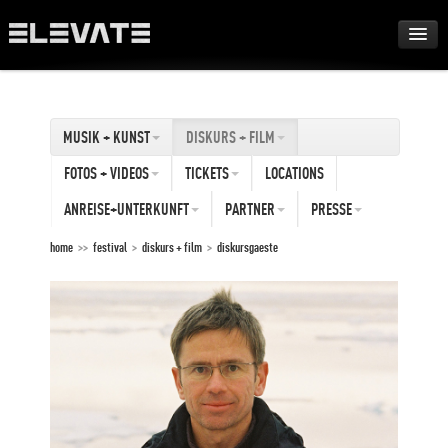
FESTIVAL
MUSIK + KUNST
DISKURS + FILM
AWARDS
FOTOS + VIDEOS
TICKETS
LOCATIONS
TOUR
ANREISE+UNTERKUNFT
PARTNER
PRESSE
home
>>
festival
>
diskurs + film
>
diskursgaeste
ARCHIV
ABOUT
DE
EN