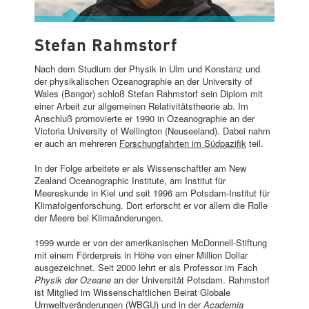
STEFAN RAHMSTORF
Stefan Rahmstorf
Nach dem Studium der Physik in Ulm und Konstanz und
der physikalischen Ozeanographie an der University of
Wales (Bangor) schloß Stefan Rahmstorf sein Diplom mit
einer Arbeit zur allgemeinen Relativitätstheorie ab. Im
Anschluß promovierte er 1990 in Ozeanographie an der
Victoria University of Wellington (Neuseeland). Dabei nahm
er auch an mehreren
Forschungfahrten im Südpazifik
teil.
In der Folge arbeitete er als Wissenschaftler am New
Zealand Oceanographic Institute, am Institut für
Meereskunde in Kiel und seit 1996 am Potsdam-Institut für
Klimafolgenforschung. Dort erforscht er vor allem die Rolle
der Meere bei Klimaänderungen.
1999 wurde er von der amerikanischen McDonnell-Stiftung
mit einem Förderpreis in Höhe von einer Million Dollar
ausgezeichnet. Seit 2000 lehrt er als Professor im Fach
Physik der Ozeane
an der Universität Potsdam. Rahmstorf
ist Mitglied im Wissenschaftlichen Beirat Globale
Umweltveränderungen (
WBGU
) und in der
Academia