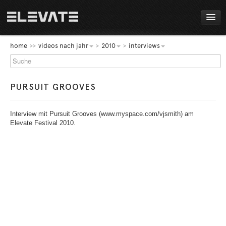
FESTIVAL
home
videos nach jahr
2010
interviews
PROGRAMM
PURSUIT GROOVES
LIVE!
NEWS
Interview mit Pursuit Grooves (www.myspace.com/vjsmith) am
Elevate Festival 2010.
AWARDS
ABOUT
DE
EN