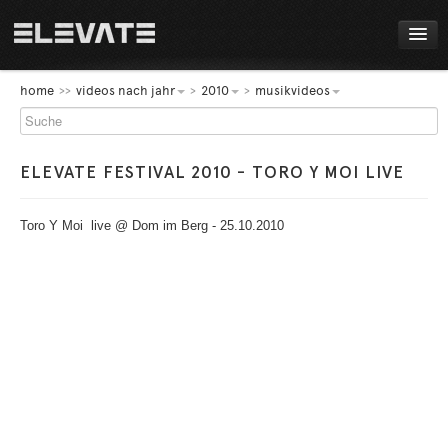
FESTIVAL
home
videos nach jahr
2010
musikvideos
PROGRAMM
ELEVATE FESTIVAL 2010 - TORO Y MOI LIVE
LIVE!
NEWS
Toro Y Moi live @ Dom im Berg - 25.10.2010
AWARDS
ABOUT
DE
EN