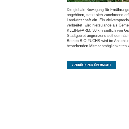
Die globale Bewegung für Ernährungs
angehören, setzt sich zunehmend erfo
Landwirtschaft ein. Ein vielversprec
verbreitet, wird hierzulande als Gem
KLEINeFARM, 30 km südlich von Graz, 
Stadtgebiet angrenzend soll demnäch
Betrieb BIO-FUCHS wird im Anschluss 
bestehenden Mitmachmöglichkeiten v
Ende
dieses
Seitenbereichs.
Springe
zur
Übersicht
der
Seitenbereiche
.