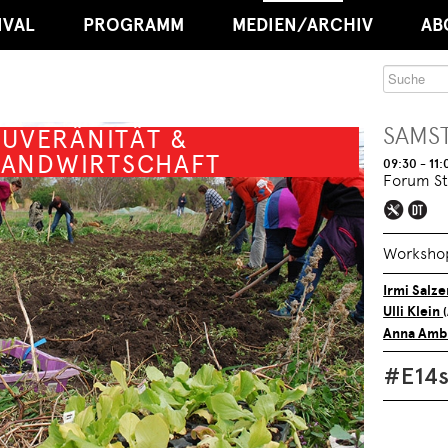
IVAL
PROGRAMM
MEDIEN/ARCHIV
AB
SAMST
UVERÄNITÄT &
LANDWIRTSCHAFT
09:30 - 11:
Forum St
Worksho
Irmi Salz
Ulli Klein
Anna Amb
#E14s