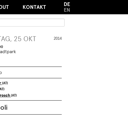
DE
OUT
KONTAKT
EN
AG, 25 OKT
2014
00
adtpark
p
er
(AT)
(AT)
rosch
(AT)
oli