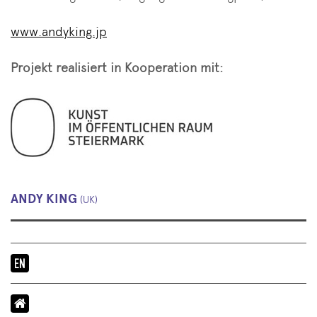
www.andyking.jp
Projekt realisiert in Kooperation mit:
ANDY KING
(UK)
Sprache
der
Veranstaltung: