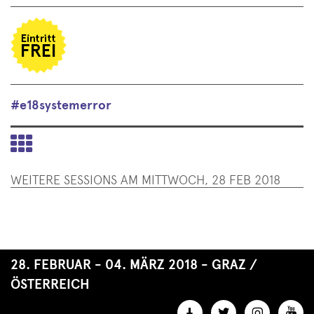
en
#e18systemerror
Zurück
zur
WEITERE SESSIONS AM MITTWOCH, 28 FEB 2018
Übersicht
Ende
dieses
Seitenbereichs.
28. FEBRUAR - 04. MÄRZ 2018 - GRAZ /
Springe
ÖSTERREICH
zur