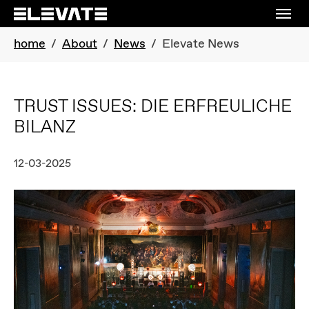
Skip to main navigation
Skip to main content
Skip to page footer
You are here:
home
About
News
Elevate News
TRUST ISSUES: DIE ERFREULICHE
BILANZ
12-03-2025