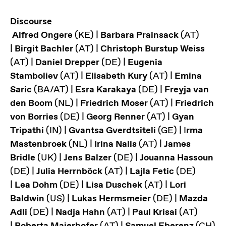
Discourse
Alfred Ongere
(KE) |
Barbara Prainsack
(AT)
|
Birgit Bachler
(AT) |
Christoph Burstup Weiss
(AT) |
Daniel Drepper
(DE) |
Eugenia
Stamboliev
(AT) |
Elisabeth Kury
(AT) |
Emina
Saric
(BA/AT) |
Esra Karakaya
(DE) |
Freyja van
den Boom
(NL) |
Friedrich Moser
(AT) |
Friedrich
von Borries
(DE) |
Georg Renner
(AT) |
Gyan
Tripathi
(IN) |
Gvantsa Gverdtsiteli
(GE) | I
rma
Mastenbroek
(NL) |
Irina Nalis
(AT) |
James
Bridle
(UK) |
Jens Balzer
(DE) |
Jouanna Hassoun
(DE) |
Julia Herrnböck
(AT) |
Lajla Fetic
(DE)
|
Lea Dohm
(DE) |
Lisa Duschek
(AT) |
Lori
Baldwin
(US) |
Lukas Hermsmeier
(DE) |
Mazda
Adli
(DE) |
Nadja Hahn
(AT) |
Paul Krisai
(AT)
|
Roberta Maierhofer
(AT) |
Samuel Eberenz
(CH)