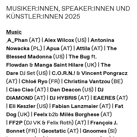
MUSIKER:INNEN, SPEAKER:INNEN UND
KÜNSTLER:INNEN 2025
Music
A_Phan
(AT) |
Alex Wilcox
(US) |
Antonina
Nowacka
(PL) |
Apua
(AT) |
Attila
(AT) |
The
Blessed Madonna
(US) |
The Bug
ft.
Flowdan
&
Manga Saint Hilare
(UK) |
The
Dare
DJ Set
(US) |
C.O.R.N.!
&
Vincent Pongracz
(AT) |
Chloé Ryo
(FR) |
Christina Vantzou
(BE)
|
Ciao Ciao
(AT) |
Dan Deacon
(US) |
DJ
DIAMOND
(AT) |
DJ HYBRIS
(AT) |
EAERES
(AT)
|
Eli Keszler
(US) |
Fabian Lanzmaier
(AT) |
Fat
Dog
(UK) |
Feelx
b2b
Milès Borghese
(AT)
|
FF2P
(DJ VK & Felix Roth) (AT) |
François J.
Bonnet
(FR) |
Geostatic
(AT) |
Gnoomes
(SI)