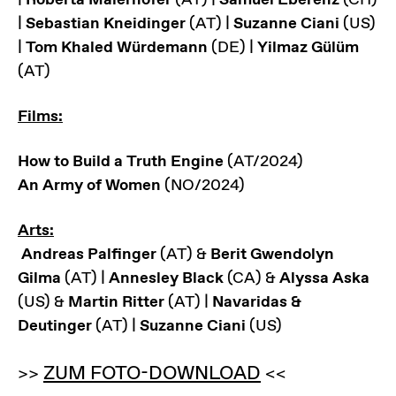
|
Sebastian Kneidinger
(AT) |
Suzanne Ciani
(US)
|
Tom Khaled Würdemann
(DE) |
Yilmaz Gülüm
(AT)
Films:
How to Build a Truth Engine
(AT/2024)
An Army of Women
(NO/2024)
Arts:
Andreas Palfinger
(AT) &
Berit Gwendolyn
Gilma
(AT) |
Annesley Black
(CA) &
Alyssa Aska
(US) &
Martin Ritter
(AT) |
Navaridas &
Deutinger
(AT) |
Suzanne Ciani
(US)
>>
ZUM FOTO-DOWNLOAD
<<