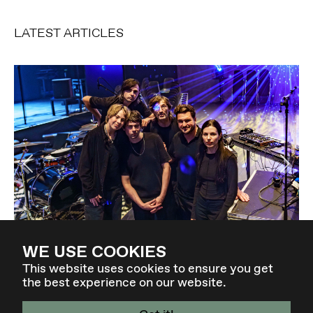
LATEST ARTICLES
Previous
Ne
Elevate Concert: EXIT VOID | KMRU in Berlin
WE USE COOKIES
14-04-2026
This website uses cookies to ensure you get
the best experience on our website.