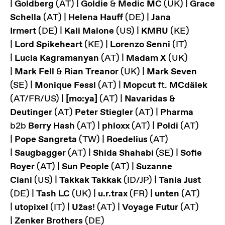
|
Goldberg
(AT) |
Goldie
&
Medic MC
(UK) |
Grace
Schella
(AT) |
Helena Hauff
(DE) |
Jana
Irmert
(DE) |
Kali Malone
(US) |
KMRU
(KE)
|
Lord Spikeheart
(KE) |
Lorenzo Senni
(IT)
|
Lucia Kagramanyan
(AT) |
Madam X
(UK)
|
Mark Fell
&
Rian Treanor
(UK) |
Mark Seven
(SE) |
Monique Fessl
(AT) |
Mopcut
ft.
MCdälek
(AT/FR/US) |
[mo:ya]
(AT) |
Navaridas &
Deutinger
(AT)
Peter Stiegler
(AT) |
Pharma
b2b
Berry Hash
(AT) |
phloxx
(AT) |
Poldi
(AT)
|
Pope Sangreta
(TW) |
Roedelius
(AT)
|
Saugbagger
(AT) |
Shida Shahabi
(SE) |
Sofie
Royer
(AT) |
Sun People
(AT) |
Suzanne
Ciani
(US) |
Takkak Takkak
(ID/JP) |
Tania Just
(DE) |
Tash LC
(UK) |
u.r.trax
(FR) |
unten
(AT)
|
utopixel
(IT) |
Užas!
(AT) |
Voyage Futur
(AT)
|
Zenker Brothers
(DE)