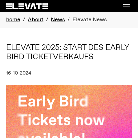
Skip to main navigation
Skip to main content
Skip to page footer
You are here:
home
About
News
Elevate News
ELEVATE 2025: START DES EARLY
BIRD TICKETVERKAUFS
16-10-2024