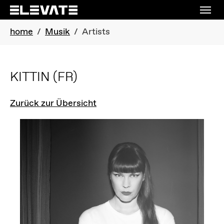
Skip to main navigation
Skip to main content
Skip to page footer
You are here:
home
Musik
Artists
KITTIN
(FR)
Zurück zur Übersicht