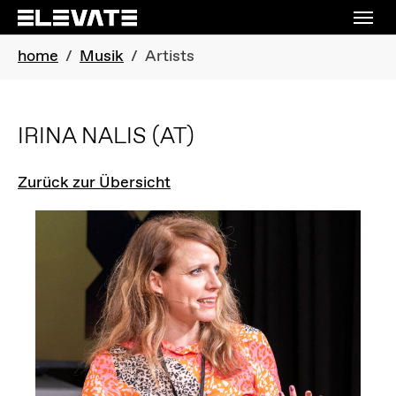
Skip to main navigation
Skip to main content
Skip to page footer
You are here:
home
Musik
Artists
IRINA NALIS
(AT)
Zurück zur Übersicht