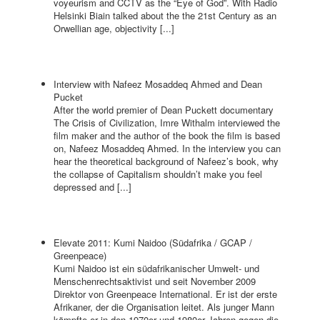
voyeurism and CCTV as the “Eye of God”. With Radio
Helsinki Biain talked about the the 21st Century as an
Orwellian age, objectivity [...]
Interview with Nafeez Mosaddeq Ahmed and Dean
Pucket
After the world premier of Dean Puckett documentary
The Crisis of Civilization, Imre Withalm interviewed the
film maker and the author of the book the film is based
on, Nafeez Mosaddeq Ahmed. In the interview you can
hear the theoretical background of Nafeez’s book, why
the collapse of Capitalism shouldn’t make you feel
depressed and [...]
Elevate 2011: Kumi Naidoo (Südafrika / GCAP /
Greenpeace)
Kumi Naidoo ist ein südafrikanischer Umwelt- und
Menschenrechtsaktivist und seit November 2009
Direktor von Greenpeace International. Er ist der erste
Afrikaner, der die Organisation leitet. Als junger Mann
kämpfte er in den 1970er und 1980er Jahren gegen die