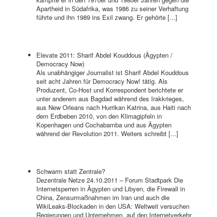
Apartheid in Südafrika, was 1986 zu seiner Verhaftung
führte und ihn 1989 ins Exil zwang. Er gehörte [...]
Elevate 2011: Sharif Abdel Kouddous (Ägypten /
Democracy Now)
Als unabhängiger Journalist ist Sharif Abdel Kouddous
seit acht Jahren für Democracy Now! tätig. Als
Produzent, Co-Host und Korrespondent berichtete er
unter anderem aus Bagdad während des Irakkrieges,
aus New Orleans nach Hurrikan Katrina, aus Haiti nach
dem Erdbeben 2010, von den Klimagipfeln in
Kopenhagen und Cochabamba und aus Ägypten
während der Revolution 2011. Weiters schreibt [...]
Schwarm statt Zentrale?
Dezentrale Netze 24.10.2011 – Forum Stadtpark Die
Internetsperren in Ägypten und Libyen, die Firewall in
China, Zensurmaßnahmen im Iran und auch die
WikiLeaks-Blockaden in den USA: Weltweit versuchen
Regierungen und Unternehmen, auf den Internetverkehr