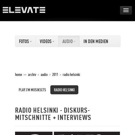
FESTIVAL
FOTOS
VIDEOS
AUDIO
IN DEN MEDIEN
AWARDS
TOUR
home
>>
archiv
>
audio
>
2011
>
radio helsinki
ARCHIV
PLAY.FM MUSIKSETS
RADIO HELSINKI
ABOUT
RADIO HELSINKI - DISKURS-
DE
MITSCHNITTE + INTERVIEWS
EN