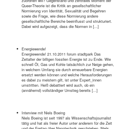
zuordnen will? Gegenstand und zentrales Moment der
Queer-Theorie ist die Kritik an gesellschaftlicher
Normierung von Identität, Sexualität und Begehren
sowie die Frage, wie diese Normierung andere
gesellschaftliche Bereiche beeinflusst und strukturiert.
Dabei wird aufgezeigt, dass die Normen in [...]
Energiewende!
Energiewende! 21.10.2011 forum stadtpark Das
Zeitalter der billigen fossilen Energie ist zu Ende. Wie
schnell Öl, Gas und Kohle tatsächlich zur Neige gehen,
in welchem Umfang sie durch erneuerbare Energien
ersetzt werden können und welche Herausforderungen
es dabei zu meistern gilt, ist unter Expert_innen
umstritten. Heiß debattiert wird auch, ob ein
(annähernd) vollständiger Umstieg bereits [...]
Interview mit Niels Boeing
Niels Boeing ist seit 1997 als Wissenschaftsjournalist
tätig und hat als freier Autor unter anderem für die Zeit
und der Freitag über Nanotechnik geschrieben. Niels