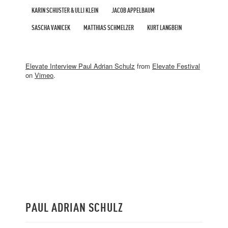
KARIN SCHUSTER & ULLI KLEIN
JACOB APPELBAUM
SASCHA VANICEK
MATTHIAS SCHMELZER
KURT LANGBEIN
Elevate Interview Paul Adrian Schulz
from
Elevate Festival
on
Vimeo
.
PAUL ADRIAN SCHULZ