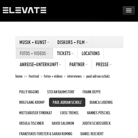
FESTIVAL
MUSIK + KUNST
DISKURS + FILM
AWARDS
FOTOS + VIDEOS
TICKETS
LOCATIONS
TOUR
ANREISE+UNTERKUNFT
PARTNER
PRESSE
home
>>
festival
>
fotos + videos
>
interviews
>
paul adrian schulz
ARCHIV
POLLY HIGGINS
STEFAN RAHMSTORF
FRANK DEPPE
ABOUT
WOLFGANG KROMP
PAUL ADRIAN SCHULZ
BIANCA LUDEWIG
MIETSHÄUSER SYNDIKAT
LUISE TREMEL
HANNES PÜSCHEL
DE
URSULA TISCHNER
DAVID SALOMON
JUDITH SCHOSSBÖCK
EN
FRANZISKUS FORSTER & SARAH KUMNIG
DANIEL REICHERT