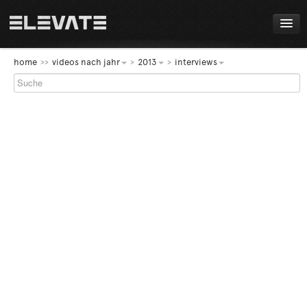
FESTIVAL
home
videos nach jahr
2013
interviews
PROGRAMM
LIVE!
NEWS
AWARDS
ABOUT
DE
EN