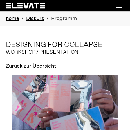
Skip to main navigation
Skip to main content
Skip to page footer
You are here:
home
Diskurs
Programm
DESIGNING FOR COLLAPSE
WORKSHOP / PRESENTATION
Zurück zur Übersicht