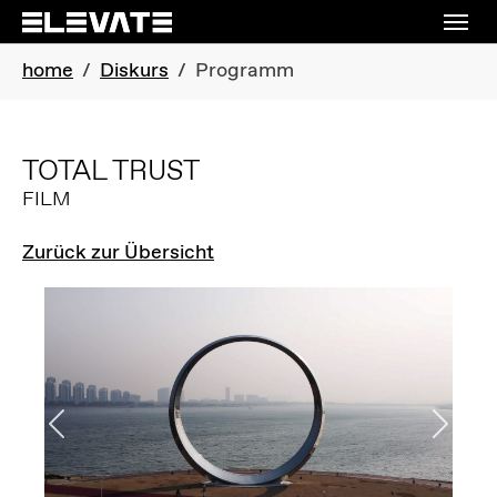
Skip to main navigation
Skip to main content
Skip to page footer
You are here:
home
Diskurs
Programm
TOTAL TRUST
FILM
Zurück zur Übersicht
Previous
Next