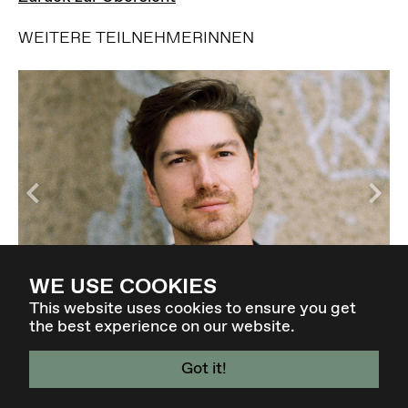
WEITERE TEILNEHMERINNEN
WE USE COOKIES
LUKAS HERMSMEIER
This website uses cookies to ensure you get
the best experience on our website.
Got it!
4. - 7. MÄR 27 - GRAZ / AT