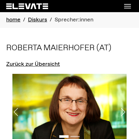
Skip to main navigation
Skip to main content
Skip to page footer
You are here:
home
Diskurs
Sprecher:innen
ROBERTA MAIERHOFER
(AT)
Zurück zur Übersicht
Previous
Next