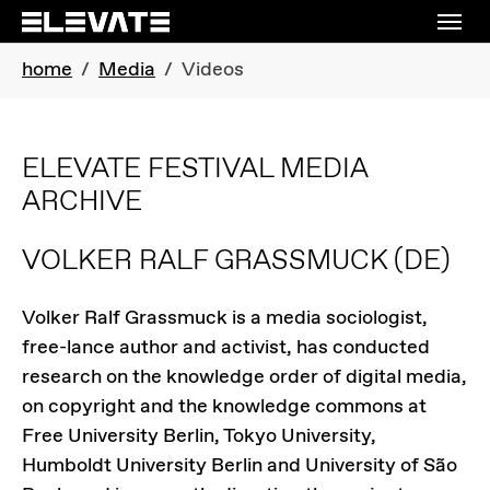
Skip to main navigation
Skip to main content
Skip to page footer
You are here:
home
Media
Videos
ELEVATE FESTIVAL MEDIA
ARCHIVE
VOLKER RALF GRASSMUCK
(DE)
Volker Ralf Grassmuck is a media sociologist,
free-lance author and activist, has conducted
research on the knowledge order of digital media,
on copyright and the knowledge commons at
Free University Berlin, Tokyo University,
Humboldt University Berlin and University of São