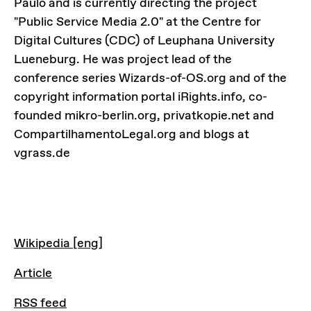
Paulo and is currently directing the project
"Public Service Media 2.0" at the Centre for
Digital Cultures (CDC) of Leuphana University
Lueneburg. He was project lead of the
conference series Wizards-of-OS.org and of the
copyright information portal iRights.info, co-
founded mikro-berlin.org, privatkopie.net and
CompartilhamentoLegal.org and blogs at
vgrass.de
LINKS
Wikipedia [eng]
Article
RSS feed