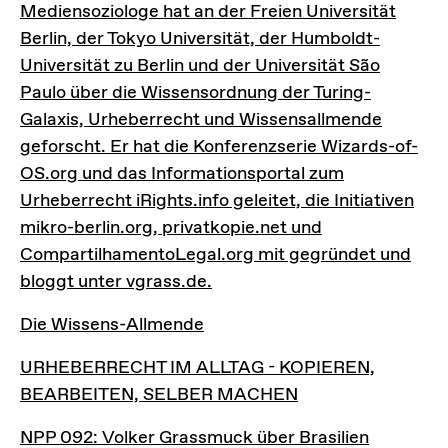
Mediensoziologe hat an der Freien Universität
Berlin, der Tokyo Universität, der Humboldt-
Universität zu Berlin und der Universität São
Paulo über die Wissensordnung der Turing-
Galaxis, Urheberrecht und Wissensallmende
geforscht. Er hat die Konferenzserie Wizards-of-
OS.org und das Informationsportal zum
Urheberrecht iRights.info geleitet, die Initiativen
mikro-berlin.org, privatkopie.net und
CompartilhamentoLegal.org mit gegründet und
bloggt unter vgrass.de.
Die Wissens-Allmende
Die Wissens-Allmende
URHEBERRECHT IM ALLTAG - KOPIEREN, BEARB
URHEBERRECHT IM ALLTAG - KOPIEREN,
BEARBEITEN, SELBER MACHEN
NPP 092: Volker Grassmuck über Brasilien
NPP 092: Volker Grassmuck über Brasilien