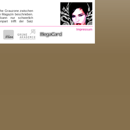
sche Grauzone zwischen
en Magazin beschrieben.
 kann nur schwerlich
part trifft der Satz
Impressum
 zum Trotz ist die Welt
t zweifelsohne eine der
debütierte Hrvatski auf
euge und setzte neue
honics, die von einer
 oder Jason Forrest
..]
e Stationen dieser Reise
ljana zu nennen, eine
FB fand Anfang diesen
assoziiert reicht die
s bis hin zu Minimal und