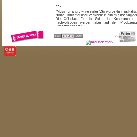
>> /
"Music for angry white males".So wurde die musikali
Noise, Industrial und Breakbeat in einem einschlägig
Die Gültigkeit für die Seite der Konsumenten
nachvollzogen werden aber auf den Produzenten
weitestgehend zu.
Allen Emanzipierungserfolgen in anderen Musiksparten
[weiterlesen...]
des "electronic...
// HRVATSKI
( / )
>> /
Hrvatksi (aka Keith Fullerton Whitman) aus Boston is
umtriebigsten US-amerikanischen Produzenten - 1999 
seinem eigenem Label Reckankreuzugsklankewerkz
Maßstäbe im Bereich Breakbeat/Breakcore/Plunderp
neuen Generation Musikerkollegen wie kid606
[weiterlesen.
aufgenommen werden sollten. Hrvatksi...
// ILLINOISE
( / )
>> /
Seit 2000 bespielt Illinoise Clubs in Europa, als einig
sind Gastspiele in Budapest, Brighton und Ljub
Österreich-Tour mit seinem englischen Kollegen J
Jahres statt. Früher vorwiegend mit Drum´n´Bass 
Bandbreite seiner DJ- Sets mittlerweile von Breakbeat
discoidem Electrotech.
[weiterlesen...]