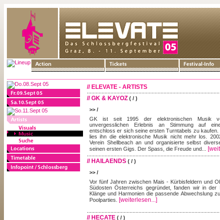
// ELEVATE - ARTISTS
// GK & KAYOZ
( / )
>> /
GK ist seit 1995 der elektronischen Musik ve
unvergesslichen Erlebnis an Stimmung auf eine
entschloss er sich seine ersten Turntabels zu kaufe
lies ihn die elektronische Musik nicht mehr los. 20
Verein Shellbeach an und organisierte selbst divers
[weit
seinen ersten Gigs. Der Spass, die Freude und...
// HAILAENDS
( / )
>> /
Vor fünf Jahren zwischen Mais - Kürbisfeldern und Ob
Südosten Österreichs gegründet, fanden wir in der 
Klänge und Harmonien die passende Abwechslung zu 
[weiterlesen...]
Poolparties.
// HECATE
( / )