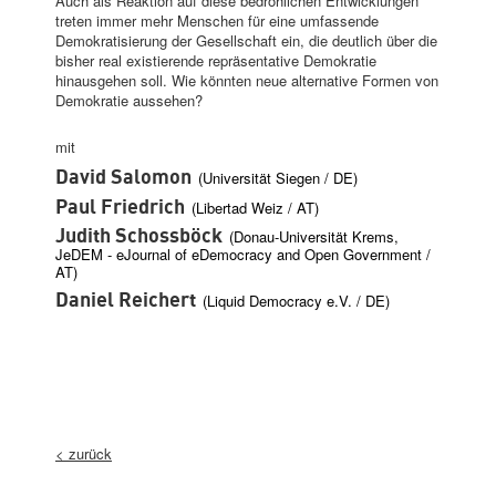
Auch als Reaktion auf diese bedrohlichen Entwicklungen
treten immer mehr Menschen für eine umfassende
Demokratisierung der Gesellschaft ein, die deutlich über die
bisher real existierende repräsentative Demokratie
hinausgehen soll. Wie könnten neue alternative Formen von
Demokratie aussehen?
mit
David Salomon
(Universität Siegen /
DE)
Paul Friedrich
(Libertad Weiz /
AT)
Judith Schossböck
(Donau-Universität Krems
,
JeDEM - eJournal of eDemocracy and Open Government
/
AT)
Daniel Reichert
(Liquid Democracy e.V. /
DE)
< zurück