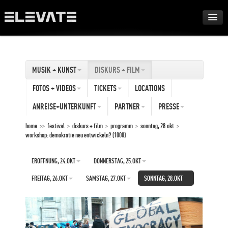
FESTIVAL
MUSIK + KUNST
DISKURS + FILM
AWARDS
FOTOS + VIDEOS
TICKETS
LOCATIONS
TOUR
ANREISE+UNTERKUNFT
PARTNER
PRESSE
home
>>
festival
>
diskurs + film
>
programm
>
sonntag, 28.okt
>
workshop: demokratie neu entwickeln? (1000)
ARCHIV
ERÖFFNUNG, 24.OKT
DONNERSTAG, 25.OKT
ABOUT
FREITAG, 26.OKT
SAMSTAG, 27.OKT
SONNTAG, 28.OKT
DE
EN