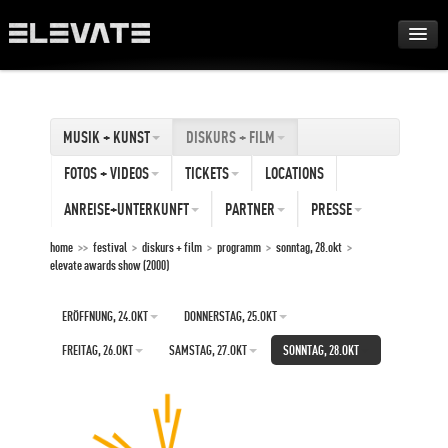
FESTIVAL
MUSIK + KUNST
DISKURS + FILM
AWARDS
FOTOS + VIDEOS
TICKETS
LOCATIONS
TOUR
ANREISE+UNTERKUNFT
PARTNER
PRESSE
home
>>
festival
>
diskurs + film
>
programm
>
sonntag, 28.okt
>
elevate awards show (2000)
ARCHIV
ERÖFFNUNG, 24.OKT
DONNERSTAG, 25.OKT
ABOUT
FREITAG, 26.OKT
SAMSTAG, 27.OKT
SONNTAG, 28.OKT
DE
EN