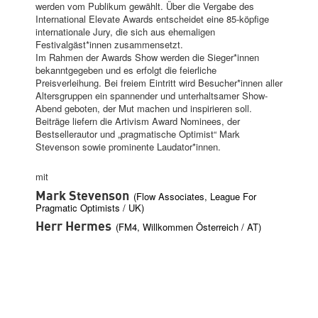
werden vom Publikum gewählt. Über die Vergabe des
International Elevate Awards entscheidet eine 85-köpfige
internationale Jury, die sich aus ehemaligen
Festivalgäst*innen zusammensetzt.
Im Rahmen der Awards Show werden die Sieger*innen
bekanntgegeben und es erfolgt die feierliche
Preisverleihung. Bei freiem Eintritt wird Besucher*innen aller
Altersgruppen ein spannender und unterhaltsamer Show-
Abend geboten, der Mut machen und inspirieren soll.
Beiträge liefern die Artivism Award Nominees, der
Bestsellerautor und „pragmatische Optimist“ Mark
Stevenson sowie prominente Laudator*innen.
mit
Mark Stevenson
(Flow Associates
, League For
Pragmatic Optimists
/
UK)
Herr Hermes
(FM4
, Willkommen Österreich
/
AT)