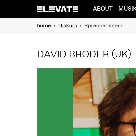
Skip to main navigation
Skip to main content
Skip to page footer
ABOUT
MUSI
You are here:
home
Diskurs
Sprecher:innen
DAVID BRODER
(UK)