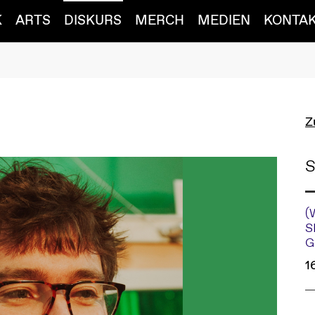
K
ARTS
DISKURS
MERCH
MEDIEN
KONTA
Z
S
(
S
G
1