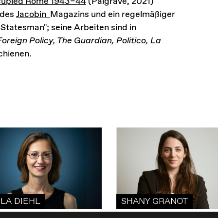
cupied Rome 1943–44
(Palgrave, 2021)
 des
Jacobin
Magazins und ein regelmäßiger
 Statesman"; seine Arbeiten sind in
oreign Policy, The Guardian, Politico, La
chienen.
LA DIEHL
SHANY GRANOT