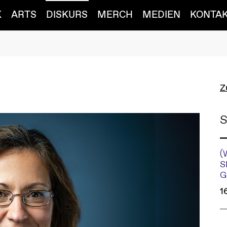
K
ARTS
DISKURS
MERCH
MEDIEN
KONTA
Z
S
(
S
G
1