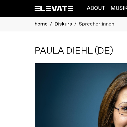
Skip to main navigation
Skip to main content
Skip to page footer
ABOUT
MUSI
You are here:
home
Diskurs
Sprecher:innen
PAULA DIEHL
(DE)