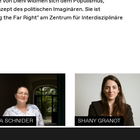
 von Diehl widmen sich dem Populismus,
ept des politischen Imaginären. Sie ist
g the Far Right" am Zentrum für Interdisziplinäre
A SCHNIDER
SHANY GRANOT