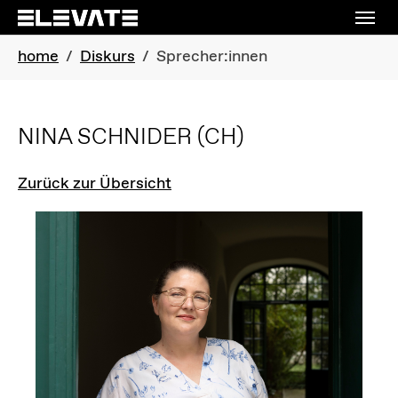
Skip to main navigation
Skip to main content
Skip to page footer
You are here:
home
Diskurs
Sprecher:innen
NINA SCHNIDER
(CH)
Zurück zur Übersicht