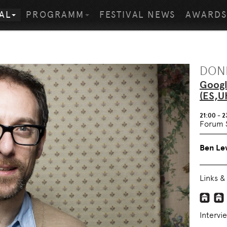
AL
PROGRAMM
FESTIVAL NEWS
AWARD
DONN
Googl
(ES,U
21:00
- 
Forum 
Ben Le
Links &
Intervi