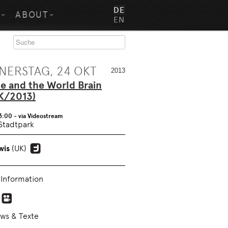
DE
S
ABOUT
EN
ERSTAG, 24 OKT
2013
e and the World Brain
K/2013)
23:00
- via Videostream
Stadtpark
wis
(UK)
 Information
ews & Texte