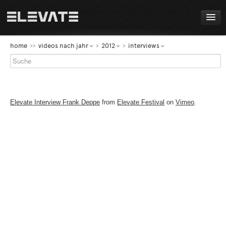
FESTIVAL
home
videos nach jahr
2012
interviews
PROGRAMM
LIVE!
Elevate Interview Frank Deppe
from
Elevate Festival
on
Vimeo
.
NEWS
AWARDS
ABOUT
DE
EN