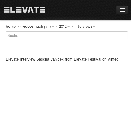
FESTIVAL
home
videos nach jahr
2012
interviews
PROGRAMM
LIVE!
Elevate Interview Sascha Vanicek
from
Elevate Festival
on
Vimeo
.
NEWS
AWARDS
ABOUT
DE
EN