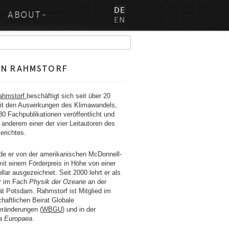
DE
ABOUT
EN
AN RAHMSTORF
ahmstorf
beschäftigt sich seit über 20
it den Auswirkungen des Klimawandels,
80 Fachpublikationen veröffentlicht und
 anderem einer der vier Leitautoren des
erichtes.
de er von der amerikanischen McDonnell-
mit einem Förderpreis in Höhe von einer
ollar ausgezeichnet. Seit 2000 lehrt er als
r im Fach
Physik der Ozeane
an der
ät Potsdam. Rahmstorf ist Mitglied im
haftlichen Beirat Globale
ränderungen (
WBGU
) und in der
a Europaea
.