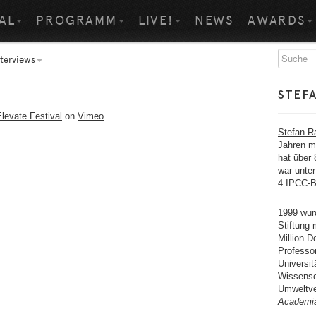
AL
PROGRAMM
LIVE!
NEWS
AWARDS
nterviews
STEF
levate Festival
on
Vimeo
.
Stefan R
Jahren m
hat über 
war unter
4.IPCC-B
1999 wur
Stiftung 
Million D
Professo
Universit
Wissensc
Umweltve
Academi