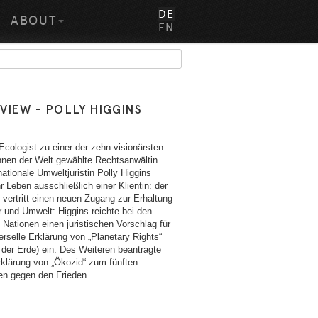
DE
ABOUT
EN
VIEW - POLLY HIGGINS
cologist zu einer der zehn visionärsten
nnen der Welt gewählte Rechtsanwältin
nationale Umweltjuristin
Polly Higgins
r Leben ausschließlich einer Klientin: der
 vertritt einen neuen Zugang zur Erhaltung
 und Umwelt: Higgins reichte bei den
 Nationen einen juristischen Vorschlag für
erselle Erklärung von „Planetary Rights“
der Erde) ein. Des Weiteren beantragte
rklärung von „Ökozid“ zum fünften
en gegen den Frieden.