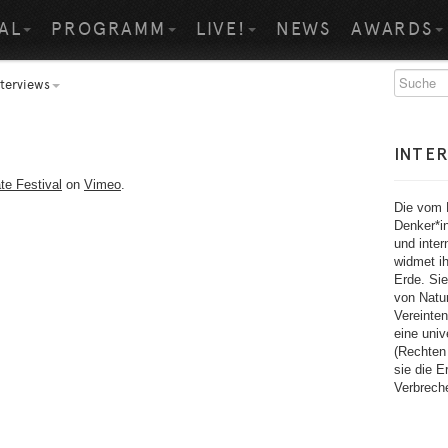
AL
PROGRAMM
LIVE!
NEWS
AWARDS
nterviews
INTER
te Festival
on
Vimeo
.
Die vom E
Denker*i
und inter
widmet ih
Erde. Sie
von Natur
Vereinten
eine univ
(Rechten 
sie die E
Verbrech