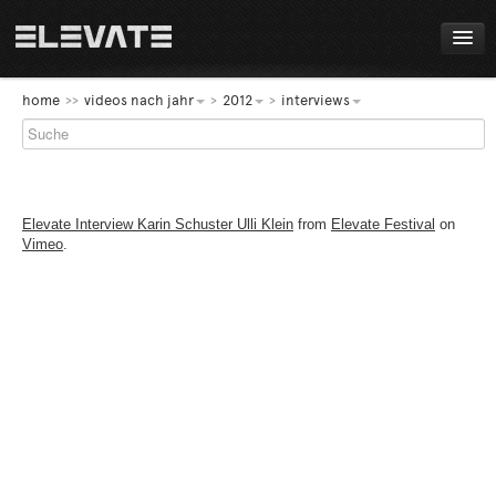
FESTIVAL
home
videos nach jahr
2012
interviews
PROGRAMM
LIVE!
Elevate Interview Karin Schuster Ulli Klein
from
Elevate Festival
on
NEWS
Vimeo
.
AWARDS
ABOUT
DE
EN