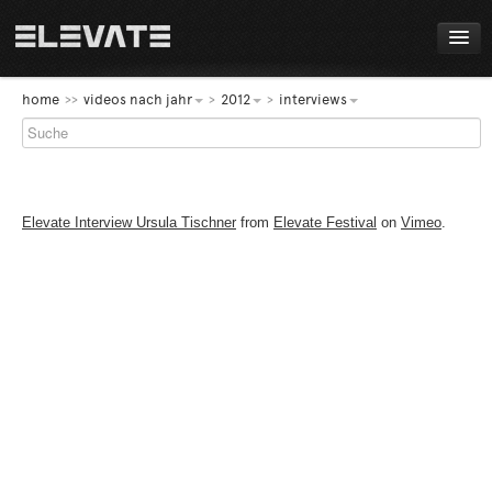
FESTIVAL
home
videos nach jahr
2012
interviews
PROGRAMM
LIVE!
Elevate Interview Ursula Tischner
from
Elevate Festival
on
Vimeo
.
NEWS
AWARDS
ABOUT
DE
EN