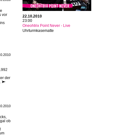
ne
s vor
22.10.2010
23:00
ins
Oneohtrix Point Never - Live
Uhrturmkasematte
10.2010
 1992
er der
.
10.2010
cks,
Egal ob
t
bum