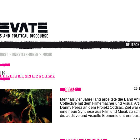
IK
E
F
G
H
I
J
K
L
M
N
O
P
R
S
T
W
Y
25.
Mehr als vier Jahre lang arbeitete die Band An
Collective mit dem Filmemacher und Visual Arti
Danny Perez an dem Projekt Oddsac. Ziel war 
eine neue Synthese aus Film und Musik zu sch
die auditive und visuelle Elemente untrennbar..
22.