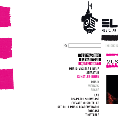
MUS
A
B
C
D