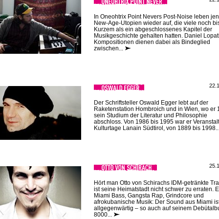
In Oneohtrix Point Nevers Post-Noise leben je
New-Age-Utopien wieder auf, die viele noch bi
Kurzem als ein abgeschlossenes Kapitel der
Musikgeschichte gehalten hatten. Daniel Lopat
Kompositionen dienen dabei als Bindeglied
zwischen...
22.
Der Schriftsteller Oswald Egger lebt auf der
Raketenstation Hombroich und in Wien, wo er
sein Studium der Literatur und Philosophie
abschloss. Von 1986 bis 1995 war er Veranstalt
Kulturtage Lanain Südtirol, von 1889 bis 1998..
25.
Hört man Otto von Schirachs IDM-getränkte Tra
ist seine Heimatstadt nicht schwer zu erraten. 
Miami Bass, Gangsta Rap, Grindcore und
afrokubanische Musik: Der Sound aus Miami is
allgegenwärtig – so auch auf seinem Debütal
8000...