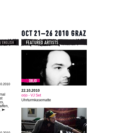
10.2010
22.10.2010
imal
orjo - VJ Set
st
Uhrturmkasematte
es,
affen,
.
10.2010